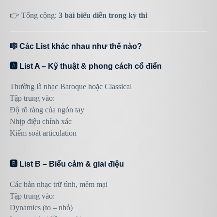
👉 Tổng cộng:
3 bài biểu diễn trong kỳ thi
🎼 Các List khác nhau như thế nào?
🅰️ List A – Kỹ thuật & phong cách cổ điển
Thường là nhạc Baroque hoặc Classical
Tập trung vào:
Độ rõ ràng của ngón tay
Nhịp điệu chính xác
Kiểm soát articulation
🅱️ List B – Biểu cảm & giai điệu
Các bản nhạc trữ tình, mềm mại
Tập trung vào:
Dynamics (to – nhỏ)