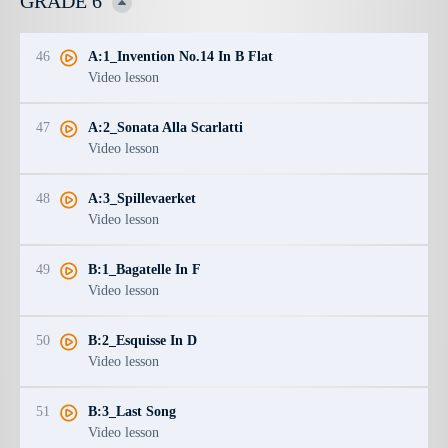
GRADE 6
46
A:1_Invention No.14 In B Flat
Video lesson
47
A:2_Sonata Alla Scarlatti
Video lesson
48
A:3_Spillevaerket
Video lesson
49
B:1_Bagatelle In F
Video lesson
50
B:2_Esquisse In D
Video lesson
51
B:3_Last Song
Video lesson