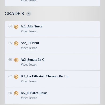
Video lesson
GRADE 8
64
A:1_Alla Turca
Video lesson
65
A:2_ II Pleut
Video lesson
66
A:3_Sonata In C
Video lesson
67
B:1_La Fille Aux Cheveux De Lin
Video lesson
68
B:2_Il Porco Rosso
Video lesson