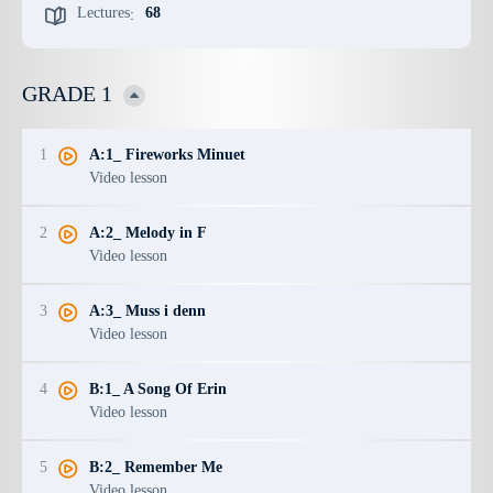
Lectures
68
:
GRADE 1
1
A:1_ Fireworks Minuet
Video lesson
2
A:2_ Melody in F
Video lesson
3
A:3_ Muss i denn
Video lesson
4
B:1_ A Song Of Erin
Video lesson
5
B:2_ Remember Me
Video lesson