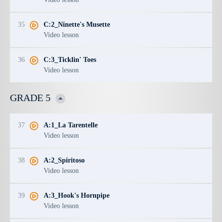
35
C:2_Ninette's Musette
Video lesson
36
C:3_Ticklin' Toes
Video lesson
GRADE 5
37
A:1_La Tarentelle
Video lesson
38
A:2_Spiritoso
Video lesson
39
A:3_Hook's Hornpipe
Video lesson