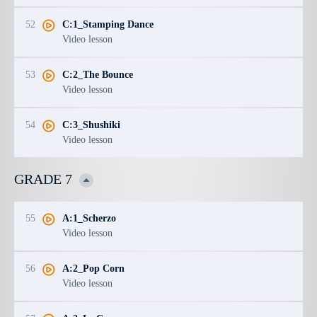
52
C:1_Stamping Dance
Video lesson
53
C:2_The Bounce
Video lesson
54
C:3_Shushiki
Video lesson
GRADE 7
55
A:1_Scherzo
Video lesson
56
A:2_Pop Corn
Video lesson