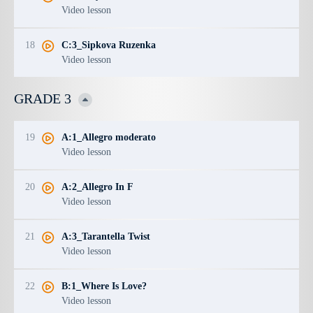
Video lesson
18
C:3_Sipkova Ruzenka
Video lesson
GRADE 3
19
A:1_Allegro moderato
Video lesson
20
A:2_Allegro In F
Video lesson
21
A:3_Tarantella Twist
Video lesson
22
B:1_Where Is Love?
Video lesson