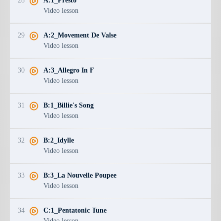
28
A:1_Presto
Video lesson
29
A:2_Movement De Valse
Video lesson
30
A:3_Allegro In F
Video lesson
31
B:1_Billie's Song
Video lesson
32
B:2_Idylle
Video lesson
33
B:3_La Nouvelle Poupee
Video lesson
34
C:1_Pentatonic Tune
Video lesson