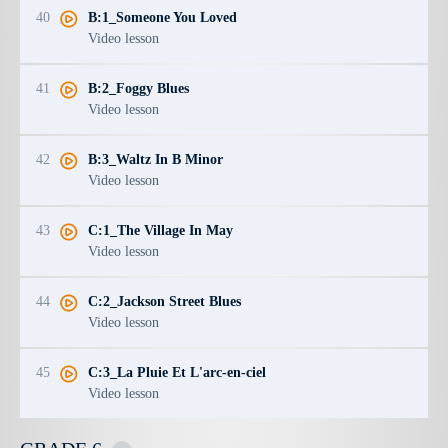
40
B:1_Someone You Loved
Video lesson
41
B:2_Foggy Blues
Video lesson
42
B:3_Waltz In B Minor
Video lesson
43
C:1_The Village In May
Video lesson
44
C:2_Jackson Street Blues
Video lesson
45
C:3_La Pluie Et L'arc-en-ciel
Video lesson