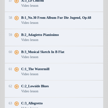
57
A:3_Le Coucou
Video lesson
58
B:1_No.30 From Album Fur Die Jugend, Op.68
Video lesson
59
B:2_Adagietto Pianissimo
Video lesson
60
B:3_Musical Sketch In B Flat
Video lesson
61
C:1_The Watermill
Video lesson
62
C:2_Lowside Blues
Video lesson
63
C:3_Allegretto