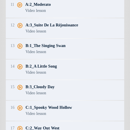
11
A:2_Moderato
Video lesson
12
A:3_Suite De La Réjouissance
Video lesson
13
B:1_The Singing Swan
Video lesson
14
B:2_A Little Song
Video lesson
15
B:3_Cloudy Day
Video lesson
16
C:1_Spooky Wood Hollow
Video lesson
17
C:2_Way Out West