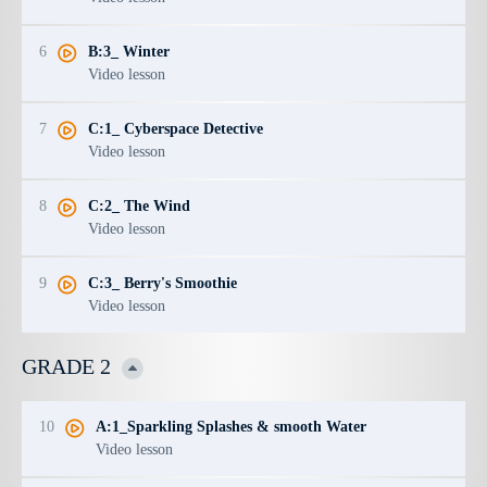
6
B:3_ Winter
Video lesson
7
C:1_ Cyberspace Detective
Video lesson
8
C:2_ The Wind
Video lesson
9
C:3_ Berry's Smoothie
Video lesson
GRADE 2
10
A:1_Sparkling Splashes & smooth Water
Video lesson