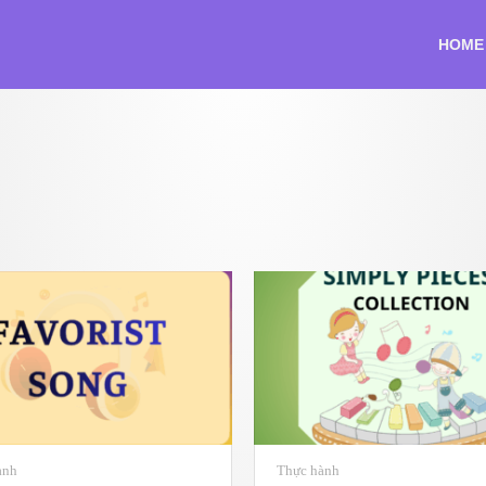
HOME
ành
Thực hành