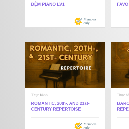
ĐỆM PIANO LV1
FAVO
Members
only
Thực hành
Thực h
ROMANTIC, 20th-, AND 21st-
BARO
CENTURY REPERTOISE
REPE
Members
only