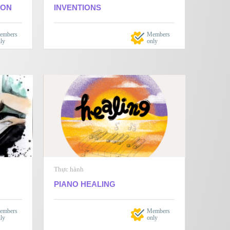
ION
INVENTIONS
embers
Members
ly
only
Thực hành
PIANO HEALING
embers
Members
ly
only