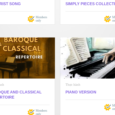
RIST SONG
SIMPLY PIECES COLLECT
Members
M
only
on
ành
Thực hành
QUE AND CLASSICAL
PIANO VERSION
RTOIRE
M
on
Members
only